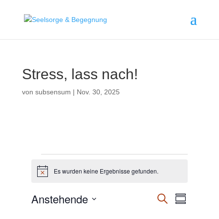
Stress, lass nach!
von
subsensum
|
Nov. 30, 2025
Veranstaltungen
Es wurden keine Ergebnisse gefunden.
H
i
n
V
V
Anstehende
S
w
Z
e
e
e
u
r
u
D
i
c
r
a