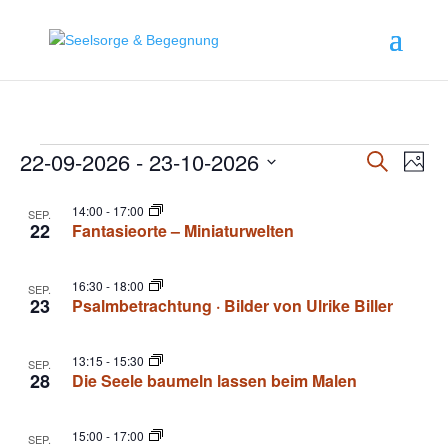
Veranstaltungen
Veranst
Ver
22-09-2026
 - 
23-10-2026
Suche
Foto
Ans
Suche
Datum
Nav
List
und
14:00
-
17:00
auswählen.
SEP.
of
22
Fantasieorte – Miniaturwelten
Ansicht
Veranstaltungen
Navigat
in
16:30
-
18:00
SEP.
23
Psalmbetrachtung · Bilder von Ulrike Biller
Photo
View
13:15
-
15:30
SEP.
28
Die Seele baumeln lassen beim Malen
15:00
-
17:00
SEP.