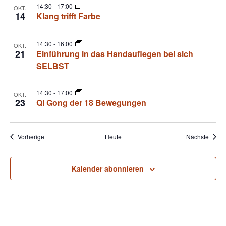
14:30
-
17:00
OKT.
14
Klang trifft Farbe
14:30
-
16:00
OKT.
21
Einführung in das Handauflegen bei sich
SELBST
14:30
-
17:00
OKT.
23
Qi Gong der 18 Bewegungen
Veranstaltungen
Veran
Vorherige
Heute
Nächste
Kalender abonnieren