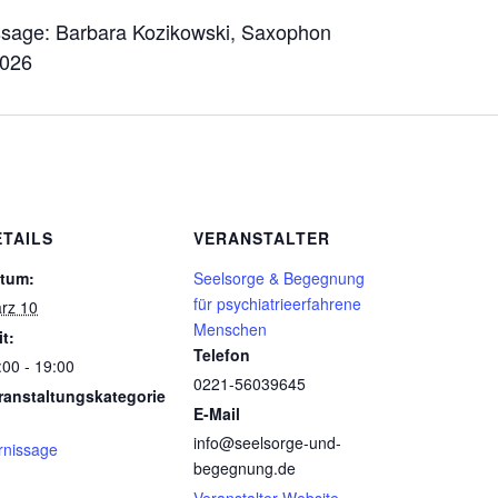
issage: Barbara Kozikowski, Saxophon
2026
ETAILS
VERANSTALTER
tum:
Seelsorge & Begegnung
für psychiatrieerfahrene
rz 10
Menschen
it:
Telefon
:00 - 19:00
0221-56039645
ranstaltungskategorie
E-Mail
info@seelsorge-und-
rnissage
begegnung.de