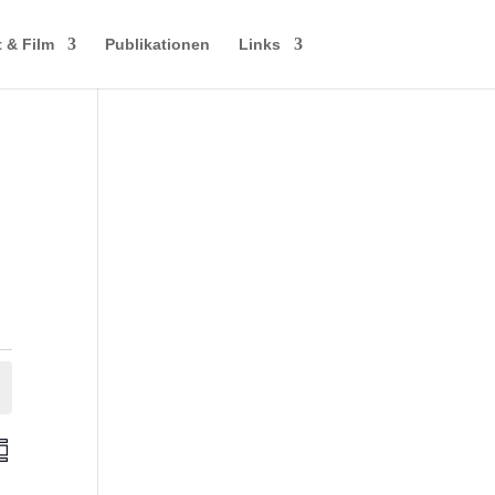
 & Film
Publikationen
Links
V
e
r