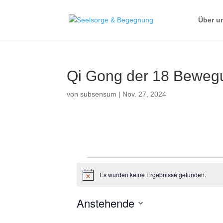
Über u
Qi Gong der 18 Bewe
von
subsensum
|
Nov. 27, 2024
Veranstaltungen
Es wurden keine Ergebnisse gefunden.
H
i
n
Anstehende
w
e
D
i