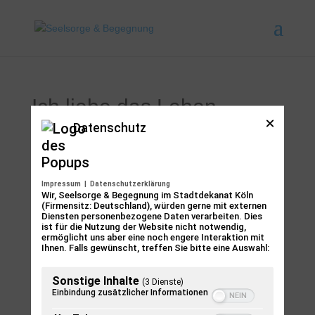
Ich liebe das Leben
Datenschutz
von
subsensum
|
Nov. 30, 2025
Impressum
|
Datenschutzerklärung
Veranstaltungen
V
V
Anstehend
Wir, Seelsorge & Begegnung im Stadtdekanat Köln
S
Z
e
(Firmensitz: Deutschland), würden gerne mit externen
e
u
r
Diensten personenbezogene Daten verarbeiten. Dies
u
D
c
r
ist für die Nutzung der Website nicht notwendig,
a
Okt. 2026
s
a
h
ermöglicht uns aber eine noch engere Interaktion mit
n
a
a
e
Ihnen. Falls gewünscht, treffen Sie bitte eine Auswahl:
s
t
m
n
15:00
-
17:00
FR.
t
u
9
m
s
a
Ich liebe das Leben
Sonstige Inhalte
e
m
(3 Dienste)
l
t
n
Einbindung zusätzlicher Informationen
t
a
a
f
u
u