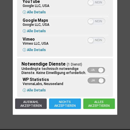
l
n
a
YouTube
g
Google LLC, USA
s
s
t
e
s
ⓘ Alle Details
w
u
Heute
Nächste
Veranstaltungen
n
Vorherige
u
S
n
ä
Google Maps
Veranstaltunge
n
u
Google LLC, USA
g
h
g
c
ⓘ Alle Details
A
l
h
e
n
Vimeo
e
Kalender abonnieren
u
Vimeo LLC, USA
s
n
n
ⓘ Alle Details
i
d
.
A
c
n
Notwendige Dienste
h
(1 Dienst)
s
Unbedingte technisch notwendige
i
t
Dienste. Keine Einwilligung erforderlich.
c
e
WP Statistics
h
n
VeronaLabs, Neuseeland
t
e
-
ⓘ Alle Details
n
N
,
AUSWAHL
NICHTS
ALLES
a
N
AKZEPTIEREN
AKZEPTIEREN
AKZEPTIEREN
a
v
v
i
i
g
g
a
a